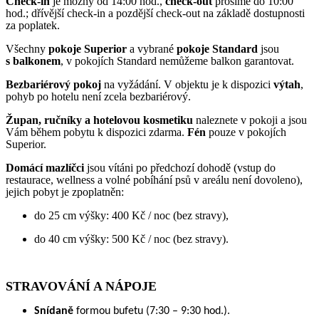
Check-in
je možný od 14:00 hod.,
check-out
prosíme do 10:00
hod.; dřívější check-in a pozdější check-out na základě dostupnosti
za poplatek.
Všechny
pokoje Superior
a vybrané
pokoje Standard
jsou
s balkonem
, v pokojích Standard nemůžeme balkon garantovat.
Bezbariérový pokoj
na vyžádání. V objektu je k dispozici
výtah
,
pohyb po hotelu není zcela bezbariérový.
Župan, ručníky a hotelovou kosmetiku
naleznete v pokoji a jsou
Vám během pobytu k dispozici zdarma.
Fén
pouze v pokojích
Superior.
Domácí mazlíčci
jsou vítáni po předchozí dohodě (vstup do
restaurace, wellness a volné pobíhání psů v areálu není dovoleno),
jejich pobyt je zpoplatněn:
do 25 cm výšky: 400 Kč / noc (bez stravy),
do 40 cm výšky: 500 Kč / noc (bez stravy).
STRAVOVÁNÍ A NÁPOJE
Snídaně
formou bufetu (7:30 – 9:30 hod.).