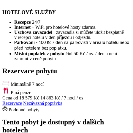
HOTELOVÉ SLUŽBY
Recepce
24/7.
Internet
– WiFi pro hotelové hosty zdarma.
Úschova zavazadel -
zavazadla si můžete uložit bezplatně
v recepci hotelu v den příjezdu i odjezdu.
Parkování
- 100 Kč / den na parkovišti v areálu hotelu nebo
před hotelem bez poplatku.
Místní poplatek z pobytu
činí 50 Kč / os. / den a není
zahrnut v ceně pobytu.
Rezervace pobytu
Minimálně 7 nocí
Plná penze
Cena od
18 579 Kč
14 863 Kč
/ 7 nocí / os
Rezervace
Nezávazná poptávka
Podobné pobyty
Tento pobyt je dostupný v dalších
hotelech