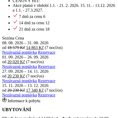
CENOVÝ HIT:
Akce platná v období 1.1. - 21. 2. 2026. 15. 11. - 13.12. 2026
a 1.1. - 27.3.2027.
7 dnů za cenu 6
14 dnů za cenu 12
21 dnů za cenu 18
Sezóna
Cena
08. 08. 2026
–
31. 08. 2026
od
18 579 Kč
14 863 Kč
(7 nocí/os)
Nezávazná poptávka
Rezervace
01. 09. 2026
–
26. 09. 2026
od
20 020 Kč
(7 nocí/os)
Nezávazná poptávka
Rezervace
27. 09. 2026
–
14. 11. 2026
od
20 230 Kč
(7 nocí/os)
Nezávazná poptávka
Rezervace
15. 11. 2026
–
13. 12. 2026
od
20 230 Kč
17 340 Kč
(7 nocí/os)
Nezávazná poptávka
Rezervace
Informace k pobytu
UBYTOVÁNÍ