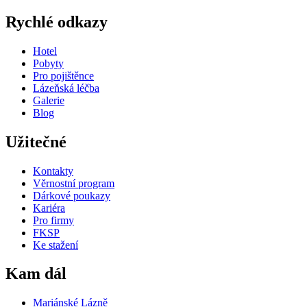
Rychlé odkazy
Hotel
Pobyty
Pro pojištěnce
Lázeňská léčba
Galerie
Blog
Užitečné
Kontakty
Věrnostní program
Dárkové poukazy
Kariéra
Pro firmy
FKSP
Ke stažení
Kam dál
Mariánské Lázně