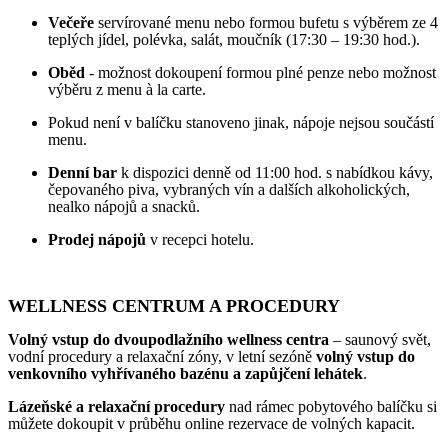
Večeře
servírované menu nebo formou bufetu s výběrem ze 4
teplých jídel, polévka, salát, moučník (17:30 – 19:30 hod.).
Oběd
- možnost dokoupení formou plné penze nebo možnost
výběru z menu à la carte.
Pokud není v balíčku stanoveno jinak,
nápoje nejsou součástí
menu.
Denní bar
k dispozici denně od 11:00 hod. s nabídkou kávy,
čepovaného piva, vybraných vín a dalších alkoholických,
nealko nápojů a snacků.
Prodej nápojů
v recepci hotelu.
WELLNESS CENTRUM A PROCEDURY
Volný vstup do dvoupodlažního wellness centra
– saunový svět,
vodní procedury a relaxační zóny, v letní sezóně
volný vstup do
venkovního vyhřívaného bazénu a zapůjčení lehátek
.
Lázeňské a relaxační procedury
nad rámec pobytového balíčku si
můžete dokoupit v průběhu online rezervace de volných kapacit.