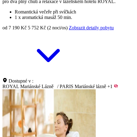
pro dva plný chutí a relaxace v lázeňském hotelu ROYAL.
Romantická večeře při svíčkách
1 x aromatická masáž 50 min.
od 7 190 Kč
5 752 Kč (2 noci/os)
Zobrazit detaily pobytu
Dostupné v :
ROYAL Mariánské Lázně
/
PARIS Mariánské lázně
+1