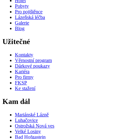
Hotel
Pobyty
Pro pojištěnce
Lázeňská léčba
Galerie
Blog
Užitečné
Kontakty
Věrnostní program
Dárkové poukazy
Kariéra
Pro firmy
FKSP
Ke stažení
Kam dál
Mariánské Lázně
Luhačovice
Ostrožská Nová ves
Velké Losiny
Bad Hofgastein