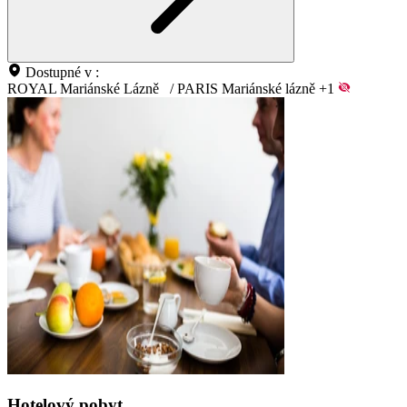
Dostupné v :
ROYAL Mariánské Lázně
/
PARIS Mariánské lázně
+1
Hotelový pobyt