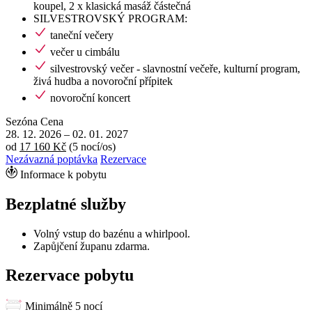
koupel, 2 x klasická masáž částečná
SILVESTROVSKÝ PROGRAM:
taneční večery
večer u cimbálu
silvestrovský večer - slavnostní večeře, kulturní program,
živá hudba a novoroční přípitek
novoroční koncert
Sezóna
Cena
28. 12. 2026
–
02. 01. 2027
od
17 160 Kč
(5 nocí/os)
Nezávazná poptávka
Rezervace
Informace k pobytu
Bezplatné služby
Volný vstup do bazénu a whirlpool.
Zapůjčení županu zdarma.
Rezervace pobytu
Minimálně 5 nocí