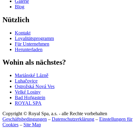
Galerie
Blog
Nützlich
Kontakt
Loyalitätsprogramm
Für Unternehmen
Herunterladen
Wohin als nächstes?
Mariánské Lázně
Luhačovice
Ostrožská Nová Ves
Velké Losiny
Bad Hofgastein
ROYAL SPA
Copyright © Royal Spa, a.s. - alle Rechte vorbehalten
Geschäftsbedingungen
–
Datenschutzerklärung
–
Einstellungen für
Cookies
–
Site Map