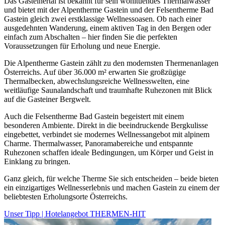
Das Gasteinertal ist bekannt für sein wohltuendes Thermalwasser
und bietet mit der Alpentherme Gastein und der Felsentherme Bad
Gastein gleich zwei erstklassige Wellnessoasen. Ob nach einer
ausgedehnten Wanderung, einem aktiven Tag in den Bergen oder
einfach zum Abschalten – hier finden Sie die perfekten
Voraussetzungen für Erholung und neue Energie.
Die Alpentherme Gastein zählt zu den modernsten Thermenanlagen
Österreichs. Auf über 36.000 m² erwarten Sie großzügige
Thermalbecken, abwechslungsreiche Wellnesswelten, eine
weitläufige Saunalandschaft und traumhafte Ruhezonen mit Blick
auf die Gasteiner Bergwelt.
Auch die Felsentherme Bad Gastein begeistert mit einem
besonderen Ambiente. Direkt in die beeindruckende Bergkulisse
eingebettet, verbindet sie modernes Wellnessangebot mit alpinem
Charme. Thermalwasser, Panoramabereiche und entspannte
Ruhezonen schaffen ideale Bedingungen, um Körper und Geist in
Einklang zu bringen.
Ganz gleich, für welche Therme Sie sich entscheiden – beide bieten
ein einzigartiges Wellnesserlebnis und machen Gastein zu einem der
beliebtesten Erholungsorte Österreichs.
Unser Tipp | Hotelangebot THERMEN-HIT