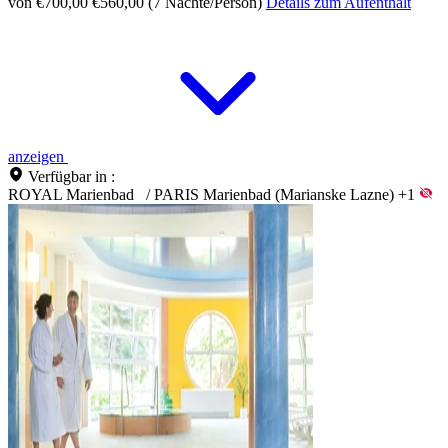
von €700,00
€560,00 (7 Nächte/Person)
Details zum Aufenthalt
anzeigen
Verfügbar in :
ROYAL Marienbad
/
PARIS Marienbad (Marianske Lazne)
+1