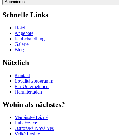
Abonnieren
Schnelle Links
Hotel
Angebote
Kurbehandlung
Galerie
Blog
Nützlich
Kontakt
Loyalitätsprogramm
Für Unternehmen
Herunterladen
Wohin als nächstes?
Mariánské Lázně
Luhačovice
Ostrožská Nová Ves
Velké Losiny