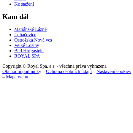
Ke stažení
Kam dál
Mariánské Lázně
Luhačovice
Ostrožská Nová ves
Velké Losiny
Bad Hofgastein
ROYAL SPA
Copyright © Royal Spa, a.s. - všechna práva vyhrazena
Obchodní podmínky
–
Ochrana osobních údajů
–
Nastavení cookies
–
Mapa webu