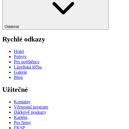
Odebírat
Rychlé odkazy
Hotel
Pobyty
Pro pojištěnce
Lázeňská léčba
Galerie
Blog
Užitečné
Kontakty
Věrnostní program
Dárkové poukazy
Kariéra
Pro firmy
FKSP