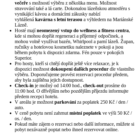
večeře
s možností výběru z několika menu. Možnost
stravování také a lá carte. Dokonalou lázeňskou atmosféru s
vynikájící kávou a domácími zákusky nabízí
vyhlášená
kavárna s letní terasou
a výhledem na Mariánské
Lázně.
Hosté mají
neomezený vstup do wellness a fitness centra
,
kde si mohou dopřát regeneraci a příjemný odpočinek, a
mohou volně využívat bazén, Whirlpool a parní lázeň. Župan,
ručníky a hotelovou kosmetiku naleznete v pokoji a jsou
během pobytu k dispozici zdarma. Fén pouze v pokojích
Superior.
Pro hosty, kteří si chtějí dopřát ještě více relaxace, je k
dispozici možnost
dokoupení dalších procedur
dle vlastního
výběru. Doporučujeme provést rezervaci procedur předem,
aby byla zajištěna jejich dostupnost.
Check-in
je možný od 14:00 hod.,
check-out
prosíme do
11:00 hod. O dřívějším nebo pozdějším příjezdu informujte
předem recepci hotelu.
V areálu je možnost
parkování
za poplatek 250 Kč / den /
auto.
V ceně pobytu není zahrnut
místní poplatek
ve výši 50 Kč /
os. / den.
Pokud máte zájem o rezervaci nebo další informace, můžete si
pobyt nezávazně poptat nebo ihned rezervovat online.