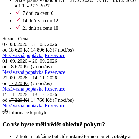
Akce platná v období 1.1. - 21. 2. 2026. 15. 11. - 13.12. 2026
a 1.1. - 27.3.2027.
7 dnů za cenu 6
14 dnů za cenu 12
21 dnů za cenu 18
Sezóna
Cena
07. 08. 2026
–
31. 08. 2026
od
18 620 Kč
14 896 Kč
(7 nocí/os)
Nezávazná poptávka
Rezervace
01. 09. 2026
–
26. 09. 2026
od
18 620 Kč
(7 nocí/os)
Nezávazná poptávka
Rezervace
27. 09. 2026
–
14. 11. 2026
od
17 220 Kč
(7 nocí/os)
Nezávazná poptávka
Rezervace
15. 11. 2026
–
13. 12. 2026
od
17 220 Kč
14 760 Kč
(7 nocí/os)
Nezávazná poptávka
Rezervace
Informace k pobytu
Co vše byste měli vědět ohledně pobytu?
V hotelu nabízíme bohaté
snídaně
formou bufetu,
obědy a