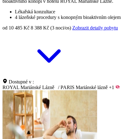
bioaktivního konopí v hotelu ROYAL Mariánské Lázně.
Lékařská konzultace
4 lázeňské procedury s konopným bioaktivním olejem
od 10 485 Kč
8 388 Kč (3 noci/os)
Zobrazit detaily pobytu
Dostupné v :
ROYAL Mariánské Lázně
/
PARIS Mariánské lázně
+1