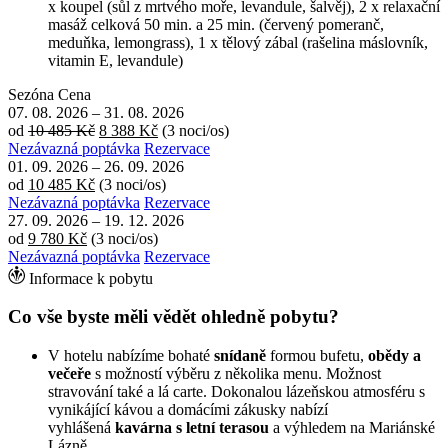
x koupel (sůl z mrtvého moře, levandule, šalvěj), 2 x relaxační
masáž celková 50 min. a 25 min. (červený pomeranč,
meduňka, lemongrass), 1 x tělový zábal (rašelina máslovník,
vitamin E, levandule)
Sezóna
Cena
07. 08. 2026
–
31. 08. 2026
od
10 485 Kč
8 388 Kč
(3 noci/os)
Nezávazná poptávka
Rezervace
01. 09. 2026
–
26. 09. 2026
od
10 485 Kč
(3 noci/os)
Nezávazná poptávka
Rezervace
27. 09. 2026
–
19. 12. 2026
od
9 780 Kč
(3 noci/os)
Nezávazná poptávka
Rezervace
Informace k pobytu
Co vše byste měli vědět ohledně pobytu?
V hotelu nabízíme bohaté
snídaně
formou bufetu,
obědy a
večeře
s možností výběru z několika menu. Možnost
stravování také a lá carte. Dokonalou lázeňskou atmosféru s
vynikájící kávou a domácími zákusky nabízí
vyhlášená
kavárna s letní terasou
a výhledem na Mariánské
Lázně.