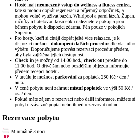
Hosté mají
neomezený vstup do wellness a fitness centra
,
kde si mohou dopřát regeneraci a příjemný odpočinek, a
mohou volně využívat bazén, Whirlpool a parní lázeň. Župan,
ručníky a hotelovou kosmetiku naleznete v pokoji a jsou
během pobytu k dispozici zdarma. Fén pouze v pokojích
Superior.
Pro hosty, kteří si chtějí dopřát ještě více relaxace, je k
dispozici možnost
dokoupení dalších procedur
dle vlastního
výběru. Doporučujeme provést rezervaci procedur předem,
aby byla zajištěna jejich dostupnost.
Check-in
je možný od 14:00 hod.,
check-out
prosíme do
11:00 hod. O dřívějším nebo pozdějším příjezdu informujte
předem recepci hotelu.
V areálu je možnost
parkování
za poplatek 250 Kč / den /
auto.
V ceně pobytu není zahrnut
místní poplatek
ve výši 50 Kč /
os. / den.
Pokud máte zájem o rezervaci nebo další informace, můžete si
pobyt nezávazně poptat nebo ihned rezervovat online.
Rezervace pobytu
Minimálně 3 noci