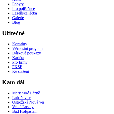
Pobyty
Pro pojištěnce
Lázeňská léčba
Galerie
Blog
Užitečné
Kontakty
Věrnostní program
Dárkové poukazy
Kariéra
Pro firmy
FKSP
Ke stažení
Kam dál
Mariánské Lázně
Luhačovice
Ostrožská Nová ves
Velké Losiny
Bad Hofgastein