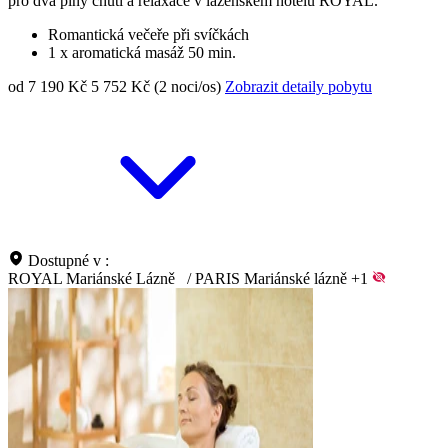
pro dva plný chutí a relaxace v lázeňském hotelu ROYAL.
Romantická večeře při svíčkách
1 x aromatická masáž 50 min.
od 7 190 Kč
5 752 Kč (2 noci/os)
Zobrazit detaily pobytu
Dostupné v :
ROYAL Mariánské Lázně
/
PARIS Mariánské lázně
+1