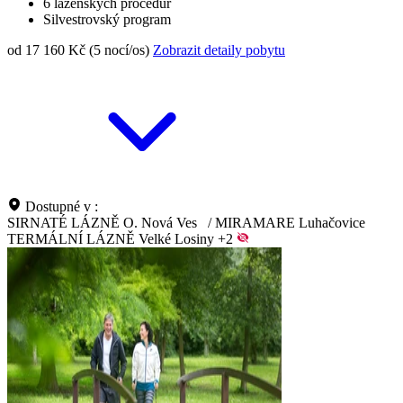
6 lázeňských procedur
Silvestrovský program
od 17 160 Kč (5 nocí/os)
Zobrazit detaily pobytu
Dostupné v :
SIRNATÉ LÁZNĚ O. Nová Ves
/
MIRAMARE Luhačovice
TERMÁLNÍ LÁZNĚ Velké Losiny
+2