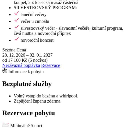
koupel, 2 x klasická masáž částečná
SILVESTROVSKÝ PROGRAM:
taneční večery
večer u cimbálu
silvestrovský večer - slavnostní večeře, kulturní program,
živá hudba a novoroční přípitek
novoroční koncert
Sezóna
Cena
28. 12. 2026
–
02. 01. 2027
od
17 160 Kč
(5 nocí/os)
Nezávazná poptávka
Rezervace
Informace k pobytu
Bezplatné služby
Volný vstup do bazénu a whirlpool.
Zapůjčení županu zdarma.
Rezervace pobytu
Minimálně 5 nocí