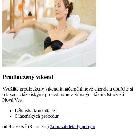
Prodloužený víkend
Využijte prodloužený víkend k načerpání nové energie a dopřejte si
relaxaci s lázeňskými procedurami v Sirnatých lázní Ostrožská
Nová Ves.
Lékařská konzultace
6 lázeňských procedur
od 9 250 Kč (3 noci/os)
Zobrazit detaily pobytu