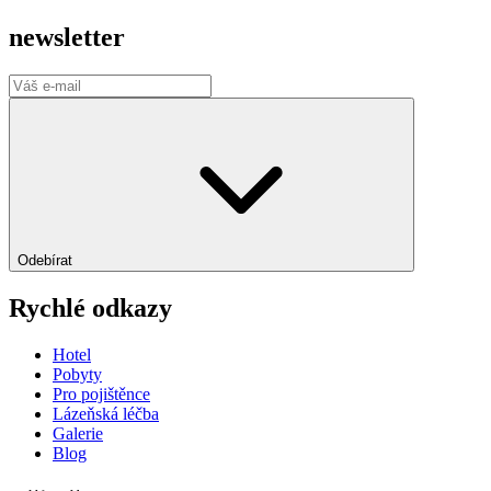
newsletter
Odebírat
Rychlé odkazy
Hotel
Pobyty
Pro pojištěnce
Lázeňská léčba
Galerie
Blog