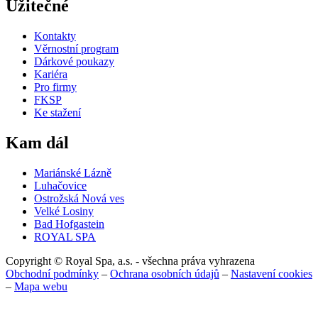
Užitečné
Kontakty
Věrnostní program
Dárkové poukazy
Kariéra
Pro firmy
FKSP
Ke stažení
Kam dál
Mariánské Lázně
Luhačovice
Ostrožská Nová ves
Velké Losiny
Bad Hofgastein
ROYAL SPA
Copyright © Royal Spa, a.s. - všechna práva vyhrazena
Obchodní podmínky
–
Ochrana osobních údajů
–
Nastavení cookies
–
Mapa webu