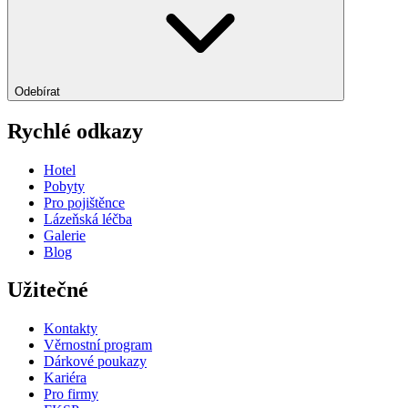
Odebírat
Rychlé odkazy
Hotel
Pobyty
Pro pojištěnce
Lázeňská léčba
Galerie
Blog
Užitečné
Kontakty
Věrnostní program
Dárkové poukazy
Kariéra
Pro firmy