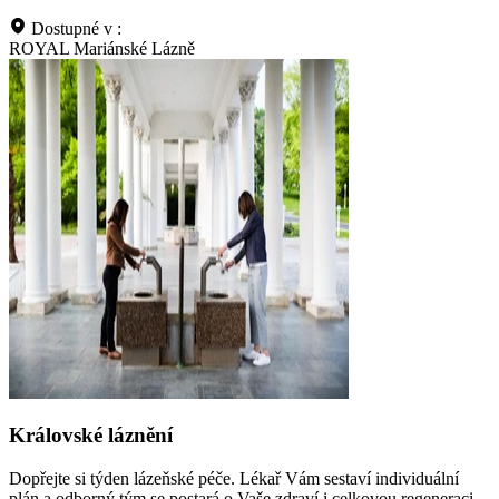
Dostupné v :
ROYAL Mariánské Lázně
Královské láznění
Dopřejte si týden lázeňské péče. Lékař Vám sestaví individuální
plán a odborný tým se postará o Vaše zdraví i celkovou regeneraci.