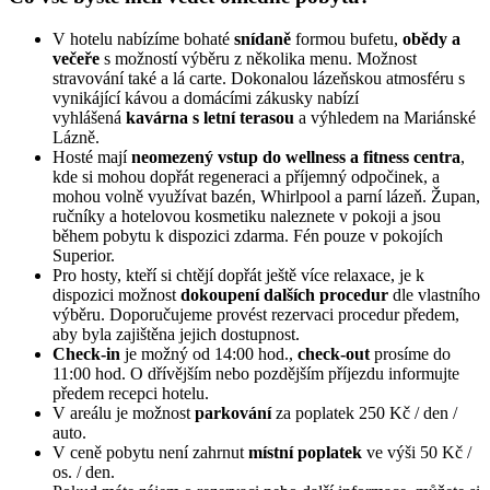
V hotelu nabízíme bohaté
snídaně
formou bufetu,
obědy a
večeře
s možností výběru z několika menu. Možnost
stravování také a lá carte. Dokonalou lázeňskou atmosféru s
vynikájící kávou a domácími zákusky nabízí
vyhlášená
kavárna s letní terasou
a výhledem na Mariánské
Lázně.
Hosté mají
neomezený vstup do wellness a fitness centra
,
kde si mohou dopřát regeneraci a příjemný odpočinek, a
mohou volně využívat bazén, Whirlpool a parní lázeň. Župan,
ručníky a hotelovou kosmetiku naleznete v pokoji a jsou
během pobytu k dispozici zdarma. Fén pouze v pokojích
Superior.
Pro hosty, kteří si chtějí dopřát ještě více relaxace, je k
dispozici možnost
dokoupení dalších procedur
dle vlastního
výběru. Doporučujeme provést rezervaci procedur předem,
aby byla zajištěna jejich dostupnost.
Check-in
je možný od 14:00 hod.,
check-out
prosíme do
11:00 hod. O dřívějším nebo pozdějším příjezdu informujte
předem recepci hotelu.
V areálu je možnost
parkování
za poplatek 250 Kč / den /
auto.
V ceně pobytu není zahrnut
místní poplatek
ve výši 50 Kč /
os. / den.