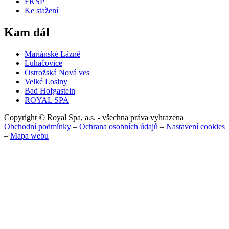
FKSP
Ke stažení
Kam dál
Mariánské Lázně
Luhačovice
Ostrožská Nová ves
Velké Losiny
Bad Hofgastein
ROYAL SPA
Copyright © Royal Spa, a.s. - všechna práva vyhrazena
Obchodní podmínky
–
Ochrana osobních údajů
–
Nastavení cookies
–
Mapa webu