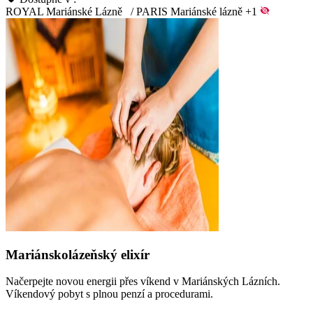
ROYAL Mariánské Lázně
/
PARIS Mariánské lázně
+1
Mariánskolázeňský elixír
Načerpejte novou energii přes víkend v Mariánských Lázních.
Víkendový pobyt s plnou penzí a procedurami.