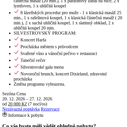
částečná masáž (20 min.), 1 x parafinový zábal na ruce, 2 x
lymfoven, 1 x uhličitá koupel
8 lázeňských procedur pro muže - 1 x klasická masáž 25
min., 1 x rašelinová koupel, 1 x klasická částečná masáž ( 20
min.), 2 x suchá uhličitá koupel, 1 x slatinný obklad, 2 x
uhličitá koupel 20 min.
SILVESTROVSKÝ PROGRAM:
Koncert Harfa
Procházka městem s průvodcem
Svařené víno a vánoční pečivo v restauraci
Taneční večer
Silvestrovské gala menu
Novoroční brunch, koncert Dixieland, zdravotní
procházka
Změna programu vyhrazena.
Sezóna
Cena
20. 12. 2026
–
27. 12. 2026
od
20 000 Kč
(7 nocí/os)
Nezávazná poptávka
Rezervace
Informace k pobytu
Co vše byste měli vědět ohledně pobytu?